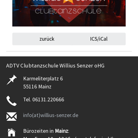
zurück
ICS/iCal
ADTV Clubtanzschule Willius Senzer oHG
Karmeliterplatz 6
55116 Mainz
Tel. 06131.220666
info(at)willius-senzer.de
Bürozeiten in
Mainz
: