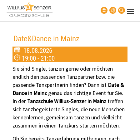
Zum Hauptinhalt springen
Date&Dance in Mainz
18.08.2026
19:00 - 21:00
Sie sind Single, tanzen gerne oder möchten
endlich den passenden Tanzpartner bzw. die
passende Tanzpartnerin finden? Dann ist
Date &
Dance in Mainz
genau das richtige Event für Sie.
In der
Tanzschule Willius-Senzer in Mainz
treffen
sich tanzbegeisterte Singles, die neue Menschen
kennenlernen, gemeinsam tanzen und vielleicht
zusammen in einen Tanzkurs starten möchten.
Ob Sie bereits Tanzerfahrung mitbringen, nach