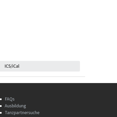
ICS/iCal
FAQs
Ausbildung
Tanzpartnersuche