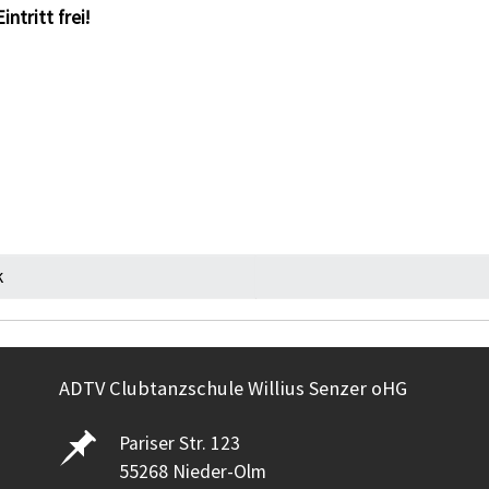
ntritt frei!
k
ADTV Clubtanzschule Willius Senzer oHG
Pariser Str. 123
55268 Nieder-Olm