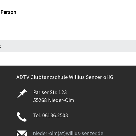
o Person
n
k
ADTV Clubtanzschule Willius Senzer oHG
Pariser Str. 123
55268 Nieder-Olm
Tel. 06136.2503
nieder-olm(at)willius-senzer.de