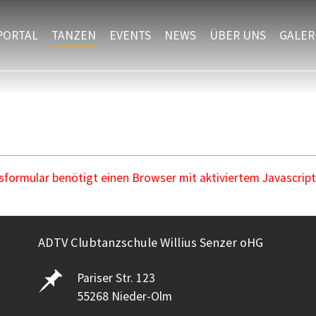
PORTAL
TANZEN
EVENTS
NEWS
ÜBER UNS
GALER
ormular benötigt einen Browser mit aktiviertem Javascript
ADTV Clubtanzschule Willius Senzer oHG
Pariser Str. 123
55268 Nieder-Olm