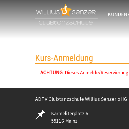
Zum Hauptinhalt springen
KUNDEN
Kurs-Anmeldung
ACHTUNG:
Dieses Anmelde/Reservierungsf
ADTV Clubtanzschule Willius Senzer oHG
Karmeliterplatz 6
55116 Mainz