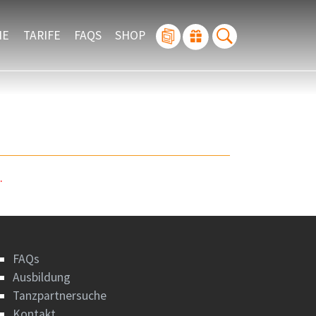
IE
TARIFE
FAQS
SHOP
.
FAQs
Ausbildung
Tanzpartnersuche
Kontakt