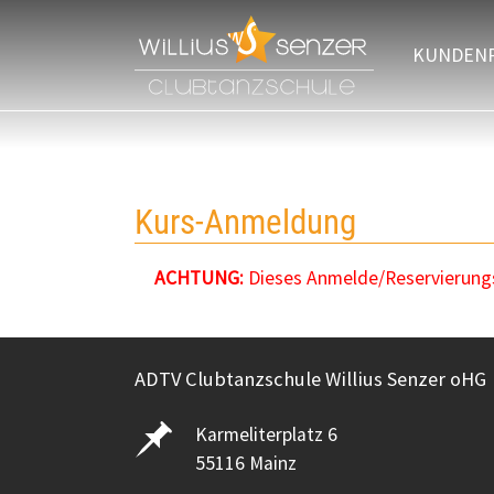
Zum Hauptinhalt springen
KUNDEN
Kurs-Anmeldung
ACHTUNG:
Dieses Anmelde/Reservierungsf
ADTV Clubtanzschule Willius Senzer oHG
Karmeliterplatz 6
55116 Mainz