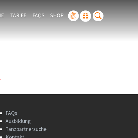
IE
TARIFE
FAQS
SHOP
.
FAQs
Ausbildung
Tanzpartnersuche
Kontakt