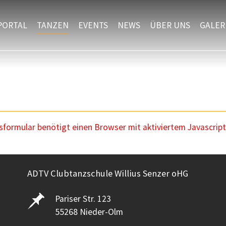
PORTAL
TANZEN
EVENTS
NEWS
ÜBER UNS
GALER
ormular benötigt einen Browser mit aktiviertem Javascript
ADTV Clubtanzschule Willius Senzer oHG
Pariser Str. 123
55268 Nieder-Olm