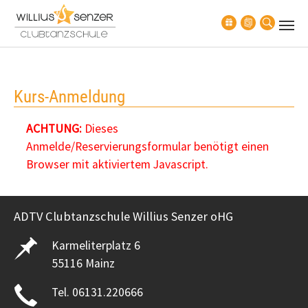
Zum Hauptinhalt springen
Kurs-Anmeldung
ACHTUNG:
Dieses
Anmelde/Reservierungsformular benötigt einen
Browser mit aktiviertem Javascript.
ADTV Clubtanzschule Willius Senzer oHG
Karmeliterplatz 6
55116 Mainz
Tel. 06131.220666