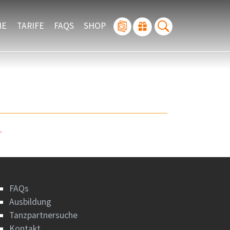
IE
TARIFE
FAQS
SHOP
.
FAQs
Ausbildung
Tanzpartnersuche
Kontakt