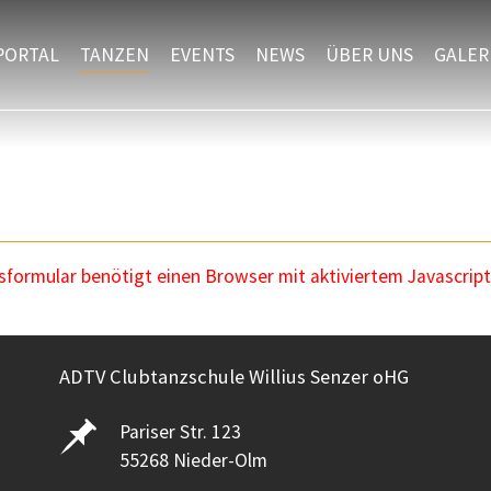
PORTAL
TANZEN
EVENTS
NEWS
ÜBER UNS
GALER
ormular benötigt einen Browser mit aktiviertem Javascript
ADTV Clubtanzschule Willius Senzer oHG
Pariser Str. 123
55268 Nieder-Olm