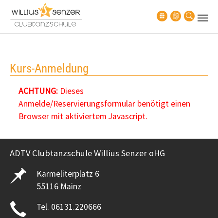
Zum Hauptinhalt springen
Kurs-Anmeldung
ACHTUNG:
Dieses
Anmelde/Reservierungsformular benötigt einen
Browser mit aktiviertem Javascript.
ADTV Clubtanzschule Willius Senzer oHG
Karmeliterplatz 6
55116 Mainz
Tel. 06131.220666