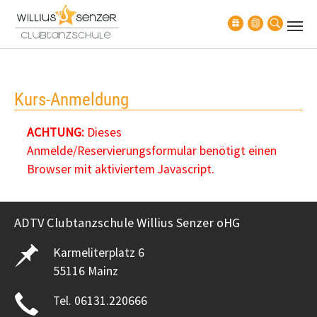
Zum Hauptinhalt springen
Kurs-Anmeldung
ACHTUNG:
Dieses
Anmelde/Reservierungsformular benötigt einen
Browser mit aktiviertem Javascript.
ADTV Clubtanzschule Willius Senzer oHG
Karmeliterplatz 6
55116 Mainz
Tel. 06131.220666