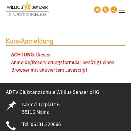
Zum Hauptinhalt springen
Kurs-Anmeldung
ACHTUNG:
Dieses
Anmelde/Reservierungsformular benötigt einen
Browser mit aktiviertem Javascript.
ADTV Clubtanzschule Willius Senzer oHG
Karmeliterplatz 6
55116 Mainz
Tel. 06131.220666