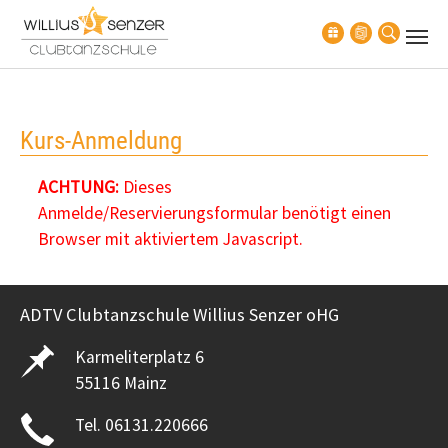
Zum Hauptinhalt springen
Kurs-Anmeldung
ACHTUNG:
Dieses
Anmelde/Reservierungsformular benötigt einen
Browser mit aktiviertem Javascript.
ADTV Clubtanzschule Willius Senzer oHG
Karmeliterplatz 6
55116 Mainz
Tel. 06131.220666