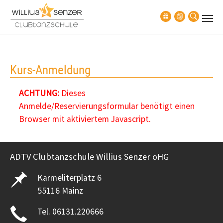
Zum Hauptinhalt springen
Kurs-Anmeldung
ACHTUNG:
Dieses
Anmelde/Reservierungsformular benötigt einen
Browser mit aktiviertem Javascript.
ADTV Clubtanzschule Willius Senzer oHG
Karmeliterplatz 6
55116 Mainz
Tel. 06131.220666