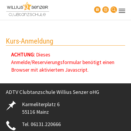
Zum Hauptinhalt springen
Kurs-Anmeldung
ACHTUNG:
Dieses
Anmelde/Reservierungsformular benötigt einen
Browser mit aktiviertem Javascript.
ADTV Clubtanzschule Willius Senzer oHG
Karmeliterplatz 6
55116 Mainz
Tel. 06131.220666