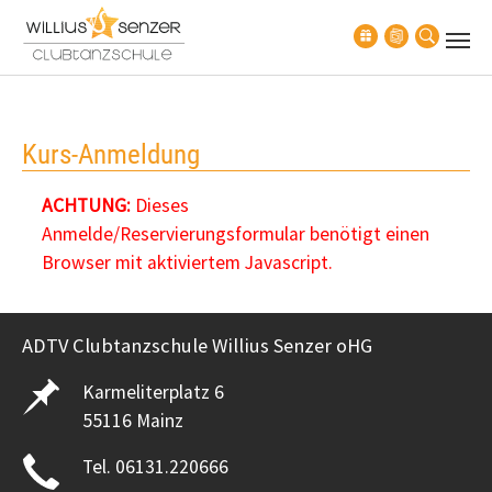
Zum Hauptinhalt springen
Kurs-Anmeldung
ACHTUNG:
Dieses
Anmelde/Reservierungsformular benötigt einen
Browser mit aktiviertem Javascript.
ADTV Clubtanzschule Willius Senzer oHG
Karmeliterplatz 6
55116 Mainz
Tel. 06131.220666