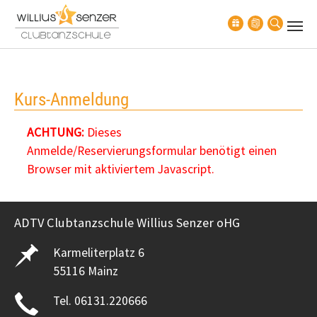
Zum Hauptinhalt springen
Kurs-Anmeldung
ACHTUNG:
Dieses
Anmelde/Reservierungsformular benötigt einen
Browser mit aktiviertem Javascript.
ADTV Clubtanzschule Willius Senzer oHG
Karmeliterplatz 6
55116 Mainz
Tel. 06131.220666