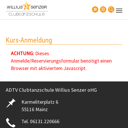
Zum Hauptinhalt springen
Kurs-Anmeldung
ACHTUNG:
Dieses
Anmelde/Reservierungsformular benötigt einen
Browser mit aktiviertem Javascript.
ADTV Clubtanzschule Willius Senzer oHG
Karmeliterplatz 6
55116 Mainz
Tel. 06131.220666