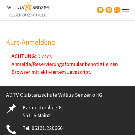
Zum Hauptinhalt springen
Kurs-Anmeldung
ACHTUNG:
Dieses
Anmelde/Reservierungsformular benötigt einen
Browser mit aktiviertem Javascript.
ADTV Clubtanzschule Willius Senzer oHG
Karmeliterplatz 6
55116 Mainz
Tel. 06131.220666