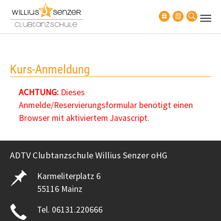
Zum Hauptinhalt springen
Kurs-Anmeldung
ACHTUNG:
Dieses
Anmelde/Reservierungsformular benötigt einen
Browser mit aktiviertem Javascript.
ADTV Clubtanzschule Willius Senzer oHG
Karmeliterplatz 6
55116 Mainz
Tel. 06131.220666