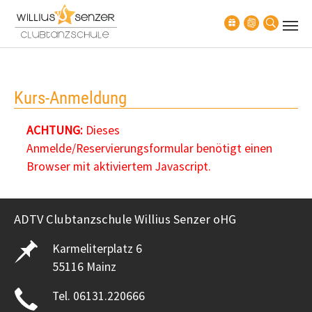
Zum Hauptinhalt springen
Kurs-Anmeldung
ACHTUNG:
Dieses
Anmelde/Reservierungsformular benötigt einen
Browser mit aktiviertem Javascript.
ADTV Clubtanzschule Willius Senzer oHG
Karmeliterplatz 6
55116 Mainz
Tel. 06131.220666