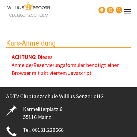
Zum Hauptinhalt springen
Kurs-Anmeldung
ACHTUNG:
Dieses
Anmelde/Reservierungsformular benötigt einen
Browser mit aktiviertem Javascript.
ADTV Clubtanzschule Willius Senzer oHG
Karmeliterplatz 6
55116 Mainz
Tel. 06131.220666