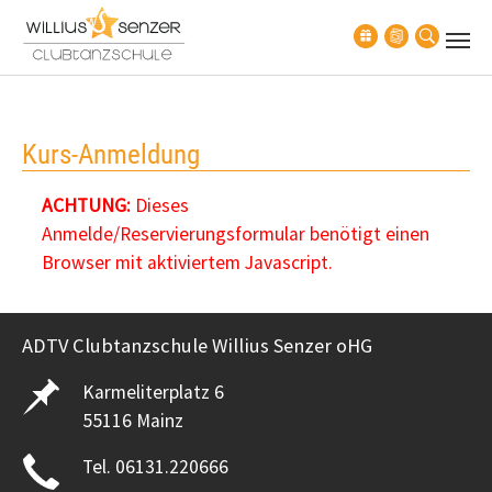
Zum Hauptinhalt springen
Kurs-Anmeldung
ACHTUNG:
Dieses
Anmelde/Reservierungsformular benötigt einen
Browser mit aktiviertem Javascript.
ADTV Clubtanzschule Willius Senzer oHG
Karmeliterplatz 6
55116 Mainz
Tel. 06131.220666