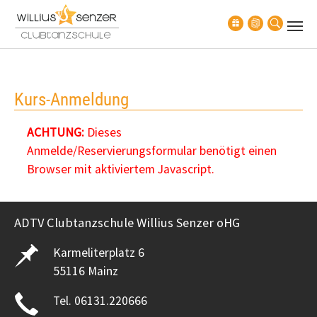
Zum Hauptinhalt springen
Kurs-Anmeldung
ACHTUNG:
Dieses
Anmelde/Reservierungsformular benötigt einen
Browser mit aktiviertem Javascript.
ADTV Clubtanzschule Willius Senzer oHG
Karmeliterplatz 6
55116 Mainz
Tel. 06131.220666