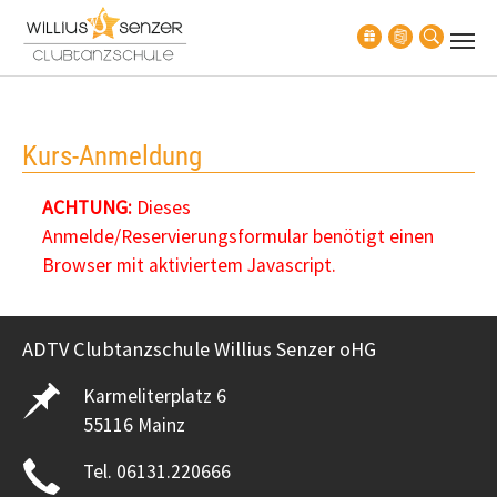
Zum Hauptinhalt springen
Kurs-Anmeldung
ACHTUNG:
Dieses
Anmelde/Reservierungsformular benötigt einen
Browser mit aktiviertem Javascript.
ADTV Clubtanzschule Willius Senzer oHG
Karmeliterplatz 6
55116 Mainz
Tel. 06131.220666