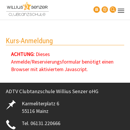
Zum Hauptinhalt springen
Kurs-Anmeldung
ACHTUNG:
Dieses
Anmelde/Reservierungsformular benötigt einen
Browser mit aktiviertem Javascript.
ADTV Clubtanzschule Willius Senzer oHG
Karmeliterplatz 6
55116 Mainz
Tel. 06131.220666